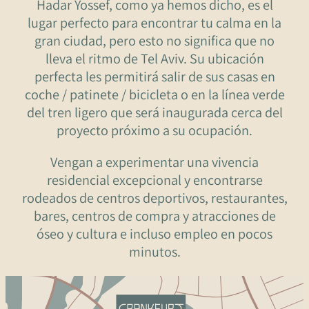
Hadar Yossef, como ya hemos dicho, es el
lugar perfecto para encontrar tu calma en la
gran ciudad, pero esto no significa que no
lleva el ritmo de Tel Aviv. Su ubicación
perfecta les permitirá salir de sus casas en
coche / patinete / bicicleta o en la línea verde
del tren ligero que será inaugurada cerca del
proyecto próximo a su ocupación.
Vengan a experimentar una vivencia
Hakfar Hayarok
residencial excepcional y encontrarse
Cruce
Delicatessen
GOLDA
rodeados de centros deportivos, restaurantes,
Super Pharm
bares, centros de compra y atracciones de
óseo y cultura e incluso empleo en pocos
minutos.
David Yelin
Escuela
Arcaffe