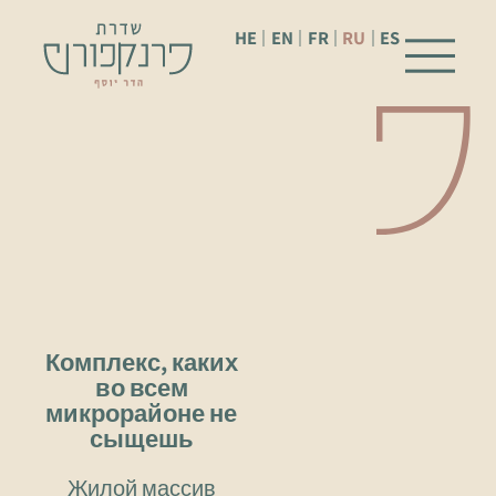
HE
EN
FR
RU
ES
Комплекс, каких
во всем
микрорайоне не
сыщешь
Жилой массив