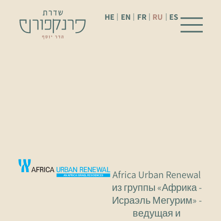
HE
EN
FR
RU
ES
Персонал
Africa Urban Renewal
из группы «Африка -
Исраэль Мегурим» -
ведущая и