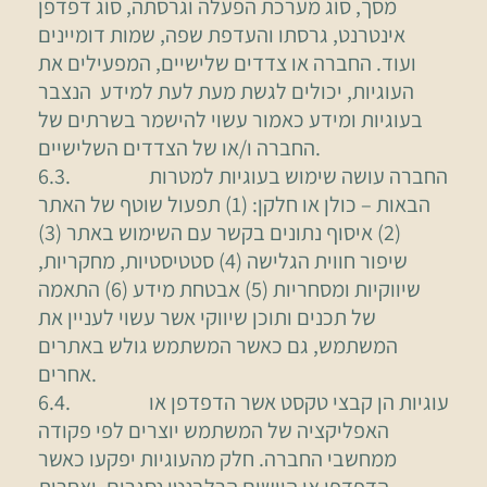
מסך, סוג מערכת הפעלה וגרסתה, סוג דפדפן
אינטרנט, גרסתו והעדפת שפה, שמות דומיינים
ועוד. החברה או צדדים שלישיים, המפעילים את
העוגיות, יכולים לגשת מעת לעת למידע הנצבר
בעוגיות ומידע כאמור עשוי להישמר בשרתים של
החברה ו/או של הצדדים השלישיים.
6.3. החברה עושה שימוש בעוגיות למטרות
הבאות – כולן או חלקן: (1) תפעול שוטף של האתר
(2) איסוף נתונים בקשר עם השימוש באתר (3)
שיפור חווית הגלישה (4) סטטיסטיות, מחקריות,
שיווקיות ומסחריות (5) אבטחת מידע (6) התאמה
של תכנים ותוכן שיווקי אשר עשוי לעניין את
המשתמש, גם כאשר המשתמש גולש באתרים
אחרים.
6.4. עוגיות הן קבצי טקסט אשר הדפדפן או
האפליקציה של המשתמש יוצרים לפי פקודה
ממחשבי החברה. חלק מהעוגיות יפקעו כאשר
הדפדפן או היישום הרלבנטי נסגרים, ואחרות